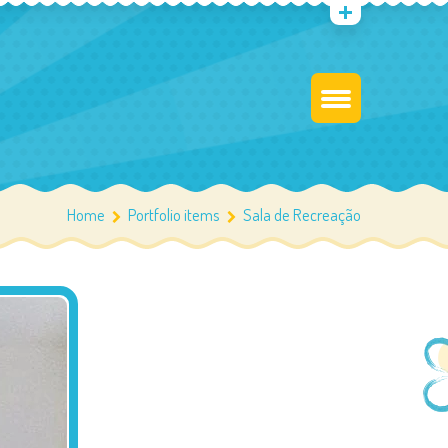
Home
Portfolio items
Sala de Recreação