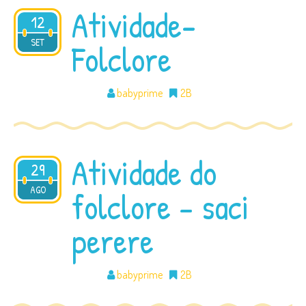
Atividade-
12
2016
SET
Folclore
babyprime
2B
Atividade do
29
2016
AGO
folclore – saci
perere
babyprime
2B