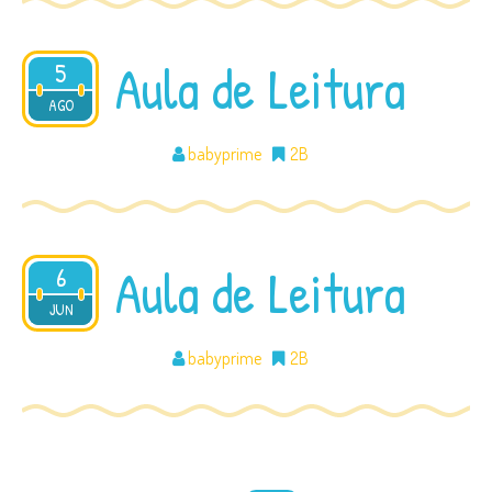
Aula de Leitura
5
2016
AGO
babyprime
2B
Aula de Leitura
6
2016
JUN
babyprime
2B