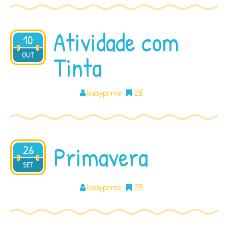
Atividade com
10
OUT
2016
Tinta
babyprime
2B
Primavera
26
2016
SET
babyprime
2B