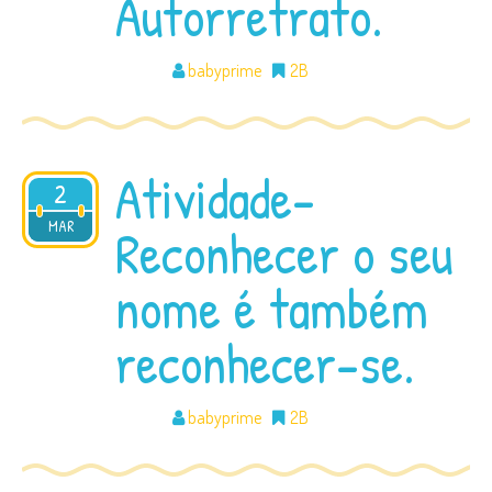
Autorretrato.
babyprime
2B
Atividade-
2
2018
MAR
Reconhecer o seu
nome é também
reconhecer-se.
babyprime
2B