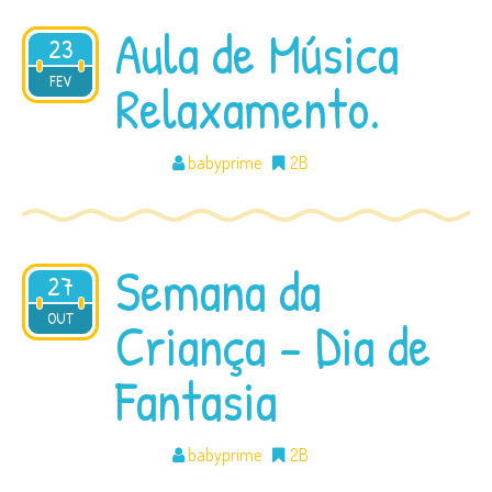
Aula de Música
23
2018
FEV
Relaxamento.
babyprime
2B
Semana da
27
OUT
2016
Criança – Dia de
Fantasia
babyprime
2B